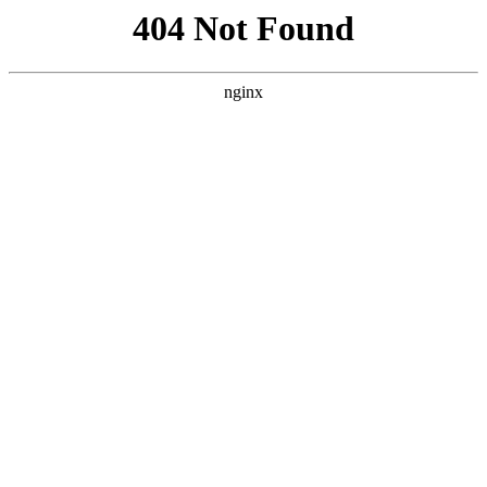
首页
nba
文章详情
骑士1-2活塞！哈登直言不讳，莫布
里难堪大任，米切尔目标明确
xiaoqiao
nba
2026-05-12
166 次阅读