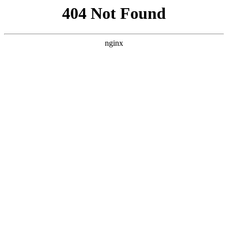
首页
德甲
文章详情
竞技宝电竞官网-FM：拜仁正在规
划凯恩未来的继任者，有意签下奥
斯梅恩
xiaoqiao
德甲
2026-03-04
162 次阅读