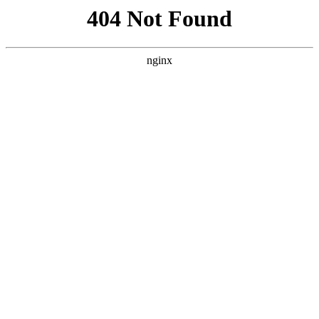
首页
英超
文章详情
2026雄安马拉松成功举办 仁青东知
布获得“中国人保杯”
xiaoqiao
英超
2026-04-29
152 次阅读
央视网消息：4月12日，2026中国人保雄安马拉松
圆满举行。来自全国各地的12000名跑者齐聚未来之
城，怀揣着对奔跑的赤诚和热爱，用脚步丈量新区的拔
节生长，以奔跑串联雄安城市地标与生态景观，见证新
区九年发展成果。