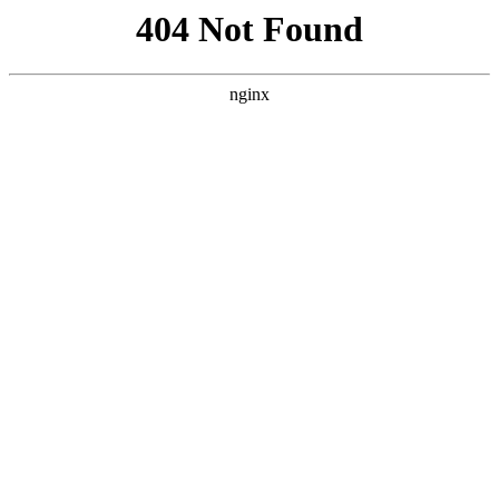
首页
英超
文章详情
竞技宝中国电竞-太离谱了，张镇麟
最强一战要夺冠，竟被调侃不如崔
永熙一根
xiaoqiao
英超
2026-06-07
180 次阅读
太离谱了，
张镇麟
最强一战要夺冠，竟被调侃不如崔永
熙一根
昨天晚上上海队在客场拿下一场宝贵的胜利，除了古德
温和福格两名超级外援很出色之外，最重要的是张镇麟
打出了本赛季最强一战，他拿到了23分，9篮板，六助
攻一抢断一盖帽的全面数据，填满数据栏，可以说以他