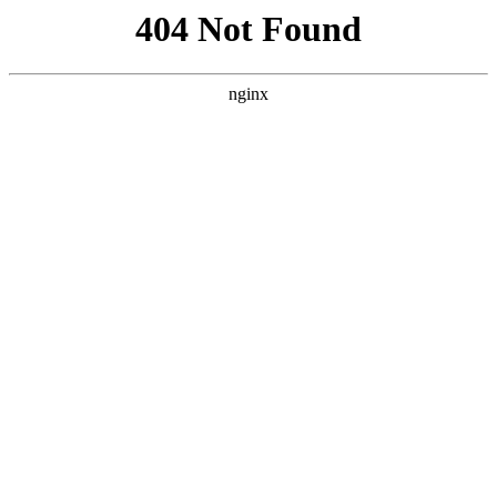
首页
英超
文章详情
竞技宝首选平台-杰伦·布朗评历史前
五：乔丹/科比/詹姆斯/比尔·拉塞尔/
库里
xiaoqiao
英超
2026-05-10
133 次阅读