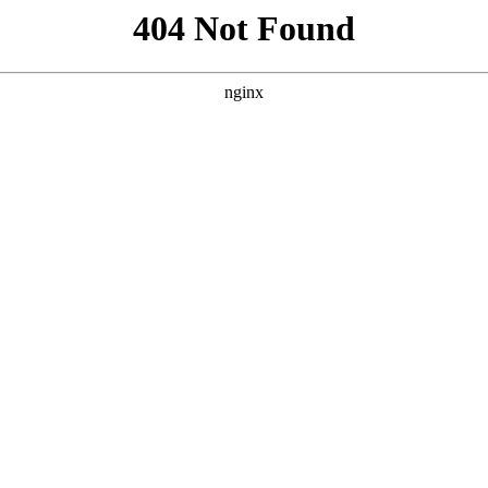
英超
意甲
法甲
德甲
西甲
欧冠
1拿到赛点！开拓者连续两场遭大逆
战开拓者。前面三场比赛，马刺大比分2-1领先开拓者，过程
领先马刺15分，但马刺下半场展开疯狂反扑，依靠后场双核卡
测，马刺晋级的概率为93.7%，有组数据比较有趣，马刺队
8贡献值+真实命中率，分别为8.4+26.8+0.176+71.5%