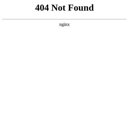
首页
意甲
文章详情
竞技宝首选平台-吃降压药不能喝牛
奶？提醒：长期服用降压药，最好
远离“4物”
xiaoqiao
意甲
2026-06-05
113 次阅读
吃降压药不能喝牛奶？提醒：长期服用降压药最好远
离"4物"。
高血压患者吃降压药期间能不能喝牛奶？需要间隔多长
时间？服用降压药期间还有哪些注意事项？今天一条视
频给大家说清楚。其实牛奶本身不会直接抵消降压药的
药效，但是要注意两个关键点。